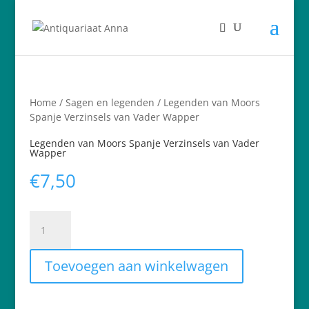
Home
/
Sagen en legenden
/ Legenden van Moors
Spanje Verzinsels van Vader Wapper
Legenden van Moors Spanje Verzinsels van Vader
Wapper
€
7,50
Legenden
van
Moors
Spanje
Toevoegen aan winkelwagen
Verzinsels
van
Vader