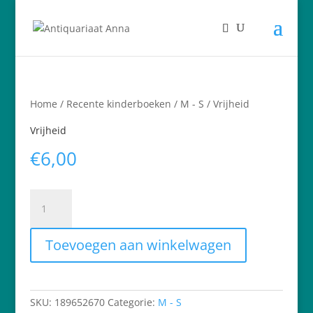
Home
/
Recente kinderboeken
/
M - S
/ Vrijheid
Vrijheid
€
6,00
Vrijheid
hoeveelheid
Toevoegen aan winkelwagen
SKU:
189652670
Categorie:
M - S